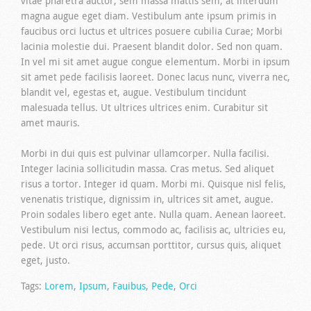
vitae pharetra auctor, sem massa mattis sem, at interdum
magna augue eget diam. Vestibulum ante ipsum primis in
faucibus orci luctus et ultrices posuere cubilia Curae; Morbi
lacinia molestie dui. Praesent blandit dolor. Sed non quam.
In vel mi sit amet augue congue elementum. Morbi in ipsum
sit amet pede facilisis laoreet. Donec lacus nunc, viverra nec,
blandit vel, egestas et, augue. Vestibulum tincidunt
malesuada tellus. Ut ultrices ultrices enim. Curabitur sit
amet mauris.
Morbi in dui quis est pulvinar ullamcorper. Nulla facilisi.
Integer lacinia sollicitudin massa. Cras metus. Sed aliquet
risus a tortor. Integer id quam. Morbi mi. Quisque nisl felis,
venenatis tristique, dignissim in, ultrices sit amet, augue.
Proin sodales libero eget ante. Nulla quam. Aenean laoreet.
Vestibulum nisi lectus, commodo ac, facilisis ac, ultricies eu,
pede. Ut orci risus, accumsan porttitor, cursus quis, aliquet
eget, justo.
Tags:
Lorem
,
Ipsum
,
Fauibus
,
Pede
,
Orci