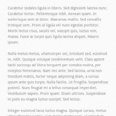
Curabitur sodales ligula in libero. Sed dignissim lacinia nunc.
Curabitur tortor. Pellentesque nibh. Aenean quam. In
scelerisque sem at dolor. Maecenas mattis. Sed convallis
tristique sem. Proin ut ligula vel nunc egestas porttitor.
Morbi lectus risus, iaculis vel, suscipit quis, luctus non,
massa. Fusce ac turpis quis ligula lacinia aliquet. Mauris
ipsum.
Nulla metus metus, ullamcorper vel, tincidunt sed, euismod
in, nibh. Quisque volutpat condimentum velit. Class aptent
taciti sociosqu ad litora torquent per conubia nostra, per
inceptos himenaeos. Nam nec ante. Sed lacinia, urna non
tincidunt mattis, tortor neque adipiscing diam, a cursus
ipsum ante quis turpis. Nulla facilisi. Ut fringilla. Suspendisse
potenti. Nunc feugiat mi a tellus consequat imperdiet.
Vestibulum sapien. Proin quam. Etiam ultrices. Suspendisse
in justo eu magna luctus suscipit. Sed lectus.
Integer euismod lacus luctus magna. Quisque cursus, metus