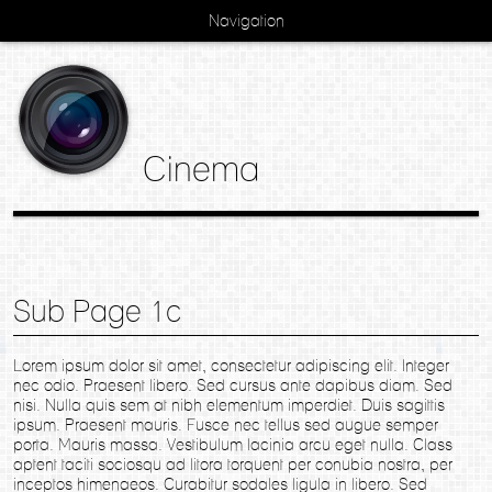
Navigation
Cinema
Sub Page 1c
Lorem ipsum dolor sit amet, consectetur adipiscing elit. Integer
nec odio. Praesent libero. Sed cursus ante dapibus diam. Sed
nisi. Nulla quis sem at nibh elementum imperdiet. Duis sagittis
ipsum. Praesent mauris. Fusce nec tellus sed augue semper
porta. Mauris massa. Vestibulum lacinia arcu eget nulla. Class
aptent taciti sociosqu ad litora torquent per conubia nostra, per
inceptos himenaeos. Curabitur sodales ligula in libero. Sed