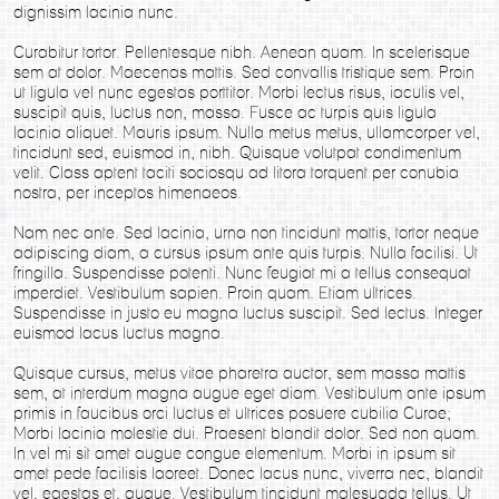
dignissim lacinia nunc.
Curabitur tortor. Pellentesque nibh. Aenean quam. In scelerisque
sem at dolor. Maecenas mattis. Sed convallis tristique sem. Proin
ut ligula vel nunc egestas porttitor. Morbi lectus risus, iaculis vel,
suscipit quis, luctus non, massa. Fusce ac turpis quis ligula
lacinia aliquet. Mauris ipsum. Nulla metus metus, ullamcorper vel,
tincidunt sed, euismod in, nibh. Quisque volutpat condimentum
velit. Class aptent taciti sociosqu ad litora torquent per conubia
nostra, per inceptos himenaeos.
Nam nec ante. Sed lacinia, urna non tincidunt mattis, tortor neque
adipiscing diam, a cursus ipsum ante quis turpis. Nulla facilisi. Ut
fringilla. Suspendisse potenti. Nunc feugiat mi a tellus consequat
imperdiet. Vestibulum sapien. Proin quam. Etiam ultrices.
Suspendisse in justo eu magna luctus suscipit. Sed lectus. Integer
euismod lacus luctus magna.
Quisque cursus, metus vitae pharetra auctor, sem massa mattis
sem, at interdum magna augue eget diam. Vestibulum ante ipsum
primis in faucibus orci luctus et ultrices posuere cubilia Curae;
Morbi lacinia molestie dui. Praesent blandit dolor. Sed non quam.
In vel mi sit amet augue congue elementum. Morbi in ipsum sit
amet pede facilisis laoreet. Donec lacus nunc, viverra nec, blandit
vel, egestas et, augue. Vestibulum tincidunt malesuada tellus. Ut