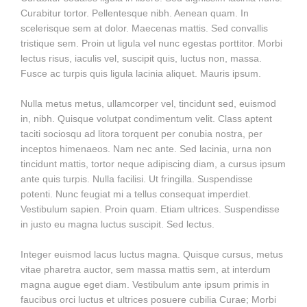
Curabitur tortor. Pellentesque nibh. Aenean quam. In
scelerisque sem at dolor. Maecenas mattis. Sed convallis
tristique sem. Proin ut ligula vel nunc egestas porttitor. Morbi
lectus risus, iaculis vel, suscipit quis, luctus non, massa.
Fusce ac turpis quis ligula lacinia aliquet. Mauris ipsum.
Nulla metus metus, ullamcorper vel, tincidunt sed, euismod
in, nibh. Quisque volutpat condimentum velit. Class aptent
taciti sociosqu ad litora torquent per conubia nostra, per
inceptos himenaeos. Nam nec ante. Sed lacinia, urna non
tincidunt mattis, tortor neque adipiscing diam, a cursus ipsum
ante quis turpis. Nulla facilisi. Ut fringilla. Suspendisse
potenti. Nunc feugiat mi a tellus consequat imperdiet.
Vestibulum sapien. Proin quam. Etiam ultrices. Suspendisse
in justo eu magna luctus suscipit. Sed lectus.
Integer euismod lacus luctus magna. Quisque cursus, metus
vitae pharetra auctor, sem massa mattis sem, at interdum
magna augue eget diam. Vestibulum ante ipsum primis in
faucibus orci luctus et ultrices posuere cubilia Curae; Morbi