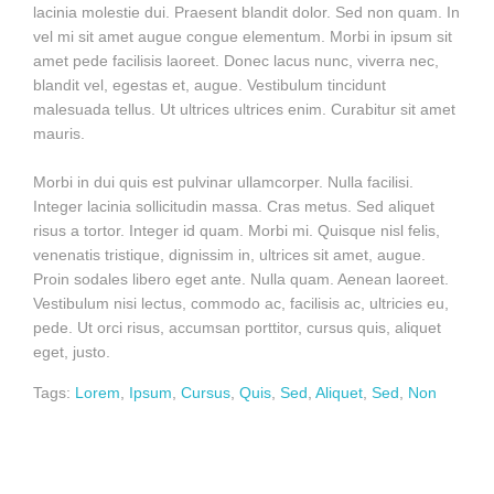
lacinia molestie dui. Praesent blandit dolor. Sed non quam. In
vel mi sit amet augue congue elementum. Morbi in ipsum sit
amet pede facilisis laoreet. Donec lacus nunc, viverra nec,
blandit vel, egestas et, augue. Vestibulum tincidunt
malesuada tellus. Ut ultrices ultrices enim. Curabitur sit amet
mauris.
Morbi in dui quis est pulvinar ullamcorper. Nulla facilisi.
Integer lacinia sollicitudin massa. Cras metus. Sed aliquet
risus a tortor. Integer id quam. Morbi mi. Quisque nisl felis,
venenatis tristique, dignissim in, ultrices sit amet, augue.
Proin sodales libero eget ante. Nulla quam. Aenean laoreet.
Vestibulum nisi lectus, commodo ac, facilisis ac, ultricies eu,
pede. Ut orci risus, accumsan porttitor, cursus quis, aliquet
eget, justo.
Tags:
Lorem
,
Ipsum
,
Cursus
,
Quis
,
Sed
,
Aliquet
,
Sed
,
Non